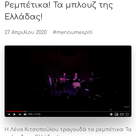
Ρεμπέτικα! Τα μπλουζ της
Ελλάδας!
27 Απριλίου 2020
#menoumespiti
Η Λένα Κιτσοπούλου τραγουδά τα ρεμπέτικα: Τα