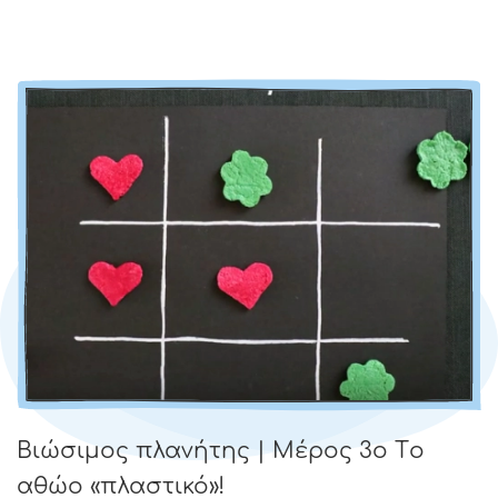
Βιώσιμος πλανήτης | Μέρος 3ο Tο
αθώο «πλαστικό»!