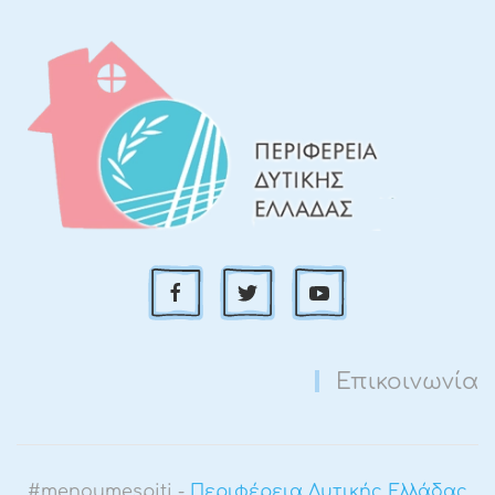
Επικοινωνία
#menoumespiti -
Περιφέρεια Δυτικής Ελλάδας